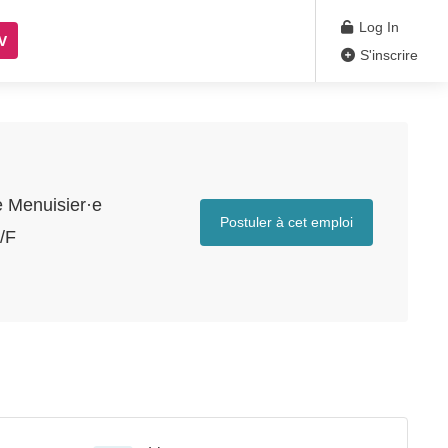
Log In
V
S'inscrire
e Menuisier·e
Postuler à cet emploi
/F