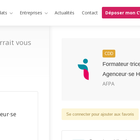
dats
Entreprises
Actualités
Contact
Déposer mon C
rrait vous
CDD
Formateur·tric
Agenceur·se H
AFPA
eur·se
Se connecter pour ajouter aux favoris