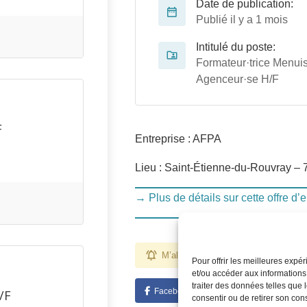
Date de publication:
Publié il y a 1 mois
Intitulé du poste:
Formateur·trice Menuis
Agenceur·se H/F
F
Entreprise : AFPA
Lieu : Saint-Étienne-du-Rouvray – 
→ Plus de détails sur cette offre d’
M’alerter pour des emplois comme ce
Pour offrir les meilleures expé
et/ou accéder aux informations
traiter des données telles que 
Facebook
Twitter
Linked
/F
consentir ou de retirer son con