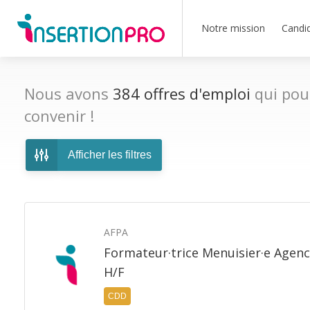
Notre mission
Candi
Nous avons
384
offres d'emploi
qui pou
convenir !
Afficher les filtres
AFPA
Formateur·trice Menuisier·e Agenc
H/F
50 km
CDD