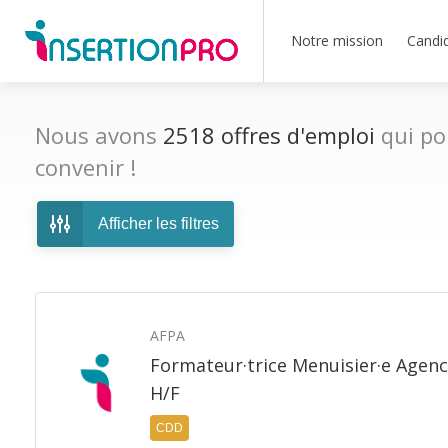
Notre mission
Candi
Nous avons
2518
offres d'emploi
qui po
convenir !
Afficher les filtres
AFPA
Formateur·trice Menuisier·e Agenc
H/F
CDD