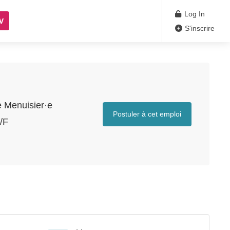
Log In
V
S'inscrire
e Menuisier·e
Postuler à cet emploi
/F