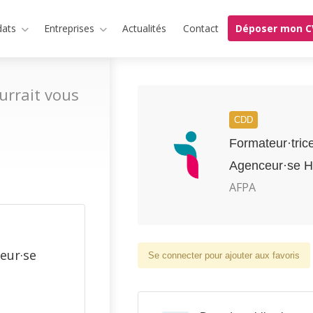
dats
Entreprises
Actualités
Contact
Déposer mon C
urrait vous
CDD
Formateur·tric
Agenceur·se H
AFPA
eur·se
Se connecter pour ajouter aux favoris