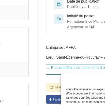
Date de publication:
Publié il y a 1 mois
Intitulé du poste:
Formateur·trice Menuis
Agenceur·se H/F
F
Entreprise : AFPA
Lieu : Saint-Étienne-du-Rouvray – 
→ Plus de détails sur cette offre d’
M’alerter pour des emplois comme ce
Pour offrir les meilleures expé
et/ou accéder aux informations
traiter des données telles que 
Facebook
Twitter
Linked
/F
consentir ou de retirer son con