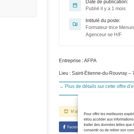
Date de publication:
Publié il y a 1 mois
Intitulé du poste:
Formateur·trice Menuis
Agenceur·se H/F
Entreprise : AFPA
Lieu : Saint-Étienne-du-Rouvray – 
→ Plus de détails sur cette offre d’
M’alerter pour des emplois comme ce
Pour offrir les meilleures expé
et/ou accéder aux informations
traiter des données telles que 
Facebook
Twitter
Linked
consentir ou de retirer son con