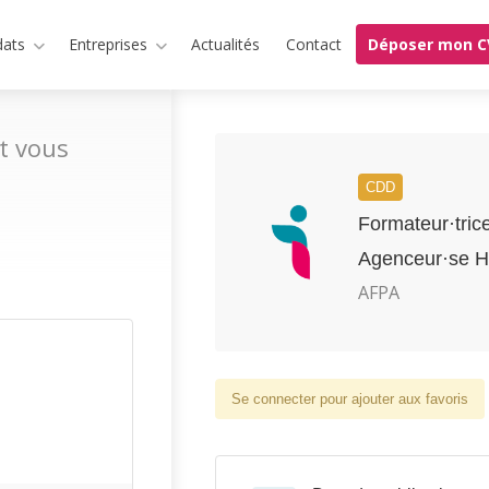
dats
Entreprises
Actualités
Contact
Déposer mon C
t vous
CDD
Formateur·tric
Agenceur·se H
AFPA
Se connecter pour ajouter aux favoris