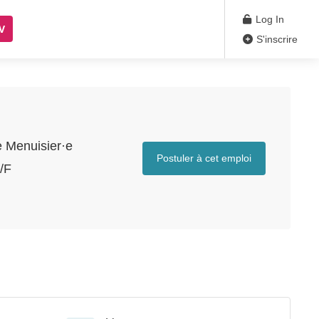
Log In
V
S'inscrire
e Menuisier·e
Postuler à cet emploi
/F