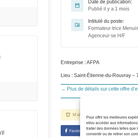
Date de publication:
Publié il y a 1 mois
Intitulé du poste:
Formateur·trice Menuis
Agenceur·se H/F
F
Entreprise : AFPA
Lieu : Saint-Étienne-du-Rouvray – 
→ Plus de détails sur cette offre d’
M’alerter pour des emplois comme ce
Pour offrir les meilleures expé
et/ou accéder aux informations
traiter des données telles que 
Facebook
Twitter
Linked
/F
consentir ou de retirer son con