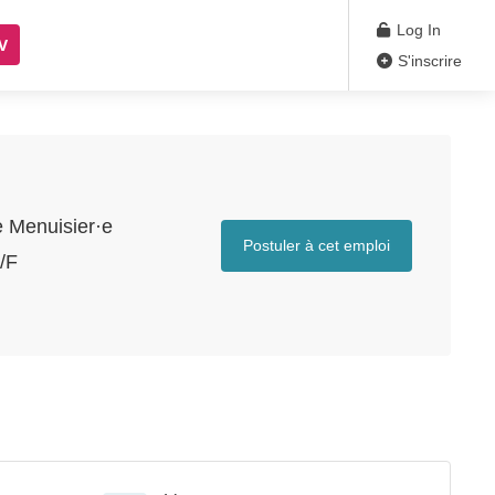
Log In
V
S'inscrire
e Menuisier·e
Postuler à cet emploi
/F