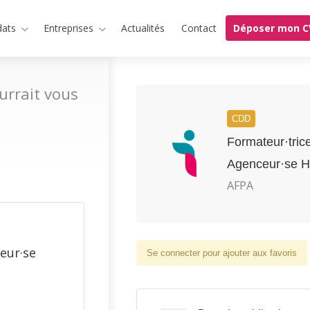
dats
Entreprises
Actualités
Contact
Déposer mon C
urrait vous
CDD
Formateur·tric
Agenceur·se H
AFPA
eur·se
Se connecter pour ajouter aux favoris