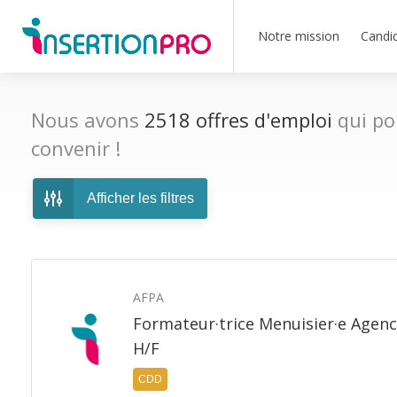
Notre mission
Candi
Nous avons
2518
offres d'emploi
qui po
convenir !
Afficher les filtres
AFPA
Formateur·trice Menuisier·e Agenc
H/F
CDD