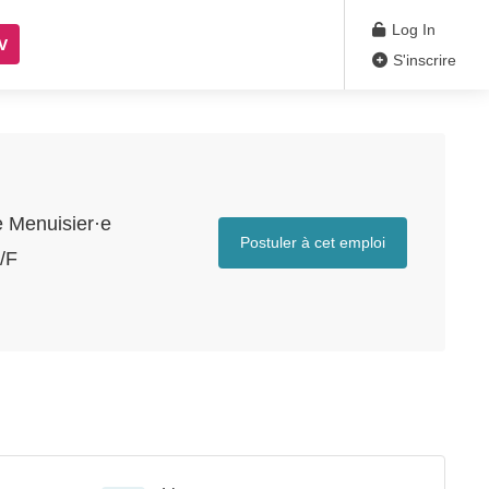
Log In
V
S'inscrire
e Menuisier·e
Postuler à cet emploi
/F