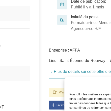
Date de publication:
Publié il y a 1 mois
Intitulé du poste:
Formateur·trice Menuis
Agenceur·se H/F
F
Entreprise : AFPA
Lieu : Saint-Étienne-du-Rouvray – 
→ Plus de détails sur cette offre d’
M’alerter pour des emplois comme ce
Pour offrir les meilleures expé
et/ou accéder aux informations
traiter des données telles que 
Facebook
Twitter
Linked
/F
consentir ou de retirer son con