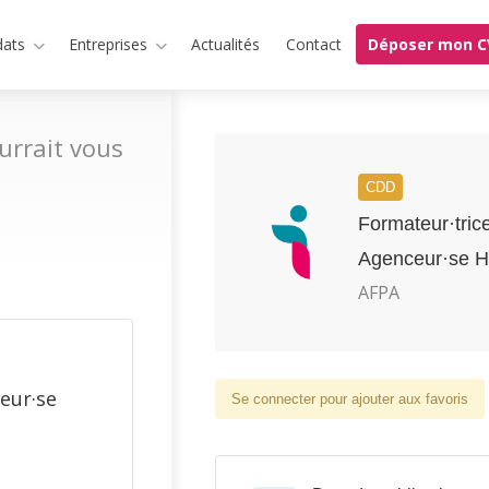
dats
Entreprises
Actualités
Contact
Déposer mon C
urrait vous
CDD
Formateur·tric
Agenceur·se H
AFPA
eur·se
Se connecter pour ajouter aux favoris