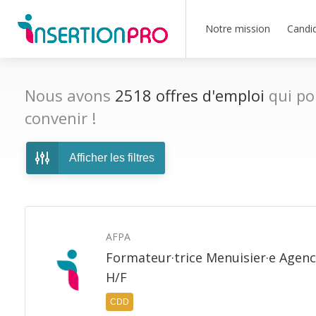
Notre mission
Candi
Nous avons
2518
offres d'emploi
qui po
convenir !
Afficher les filtres
AFPA
Formateur·trice Menuisier·e Agenc
H/F
CDD