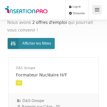
Log In
S'inscrire
Nous avons
2
offres d'emploi
qui pourrait
vous convenir !
Afficher les filtres
D&S Groupe
Formateur Nucléaire H/F
CDI
D&S Groupe
Bagnols-sur-Cèze - 30