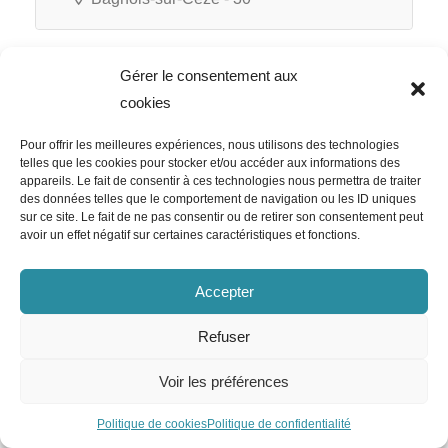
Gérer le consentement aux
CEA
cookies
Chargé d’Affaires Vérification
Pour offrir les meilleures expériences, nous utilisons des technologies
Règlementaires Périodiques
telles que les cookies pour stocker et/ou accéder aux informations des
appareils. Le fait de consentir à ces technologies nous permettra de traiter
H/F
des données telles que le comportement de navigation ou les ID uniques
sur ce site. Le fait de ne pas consentir ou de retirer son consentement peut
avoir un effet négatif sur certaines caractéristiques et fonctions.
Accepter
CEA
Bagnols-sur-Cèze - 30
Refuser
CDI
Voir les préférences
Politique de cookies
Politique de confidentialité