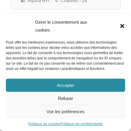
Aquila RH
Chartres - 28
Gérer le consentement aux
cookies
Groupe Alternance Chartres
Formateur – Formatrice en
Pour offrir les meilleures expériences, nous utilisons des technologies
Digitalisation – BTS Ndrc H/F
telles que les cookies pour stocker et/ou accéder aux informations des
appareils. Le fait de consentir à ces technologies nous permettra de traiter
des données telles que le comportement de navigation ou les ID uniques
sur ce site. Le fait de ne pas consentir ou de retirer son consentement peut
avoir un effet négatif sur certaines caractéristiques et fonctions.
Groupe Alternance Chartres
Accepter
Chartres - 28
Independant
Refuser
Voir les préférences
AFPA
Politique de cookies
Politique de confidentialité
Formateur Mécanicien