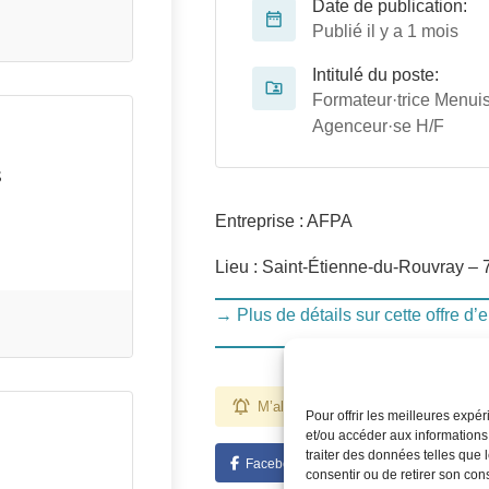
Date de publication:
Publié il y a 1 mois
Intitulé du poste:
Formateur·trice Menuis
Agenceur·se H/F
s
Entreprise : AFPA
Lieu : Saint-Étienne-du-Rouvray – 
→ Plus de détails sur cette offre d’
M’alerter pour des emplois comme ce
Pour offrir les meilleures expé
et/ou accéder aux informations
traiter des données telles que 
Facebook
Twitter
Linked
consentir ou de retirer son con