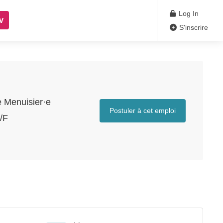
Log In
V
S'inscrire
e Menuisier·e
Postuler à cet emploi
/F