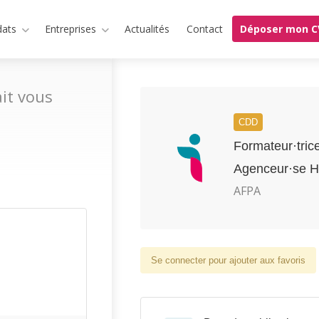
dats
Entreprises
Actualités
Contact
Déposer mon C
it vous
CDD
Formateur·tric
Agenceur·se H
AFPA
Se connecter pour ajouter aux favoris