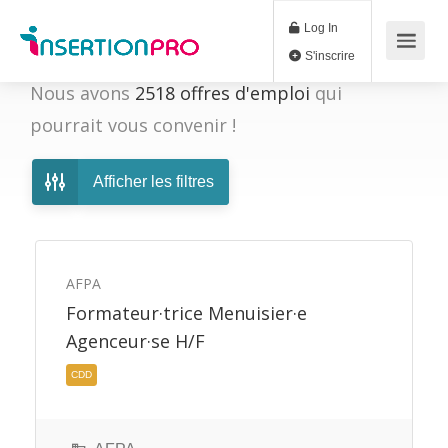
Log In
S'inscrire
Nous avons
2518
offres d'emploi
qui
pourrait vous convenir !
Afficher les filtres
AFPA
Formateur·trice Menuisier·e
Agenceur·se H/F
CDD