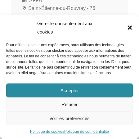
AFPA
Saint-Étienne-du-Rouvray - 76
Gérer le consentement aux
cookies
RATP Cap Île-de-France
Pour offrir les meilleures expériences, nous utilisons des technologies
Responsable RH Appels d’Offre
telles que les cookies pour stocker et/ou accéder aux informations des
appareils. Le fait de consentir à ces technologies nous permettra de traiter
H/F
des données telles que le comportement de navigation ou les ID uniques
sur ce site. Le fait de ne pas consentir ou de retirer son consentement peut
avoir un effet négatif sur certaines caractéristiques et fonctions.
Accepter
RATP Cap Île-de-France
Paris 12e - 75
Refuser
CDI
Voir les préférences
Politique de cookies
Politique de confidentialité
Team Emploi