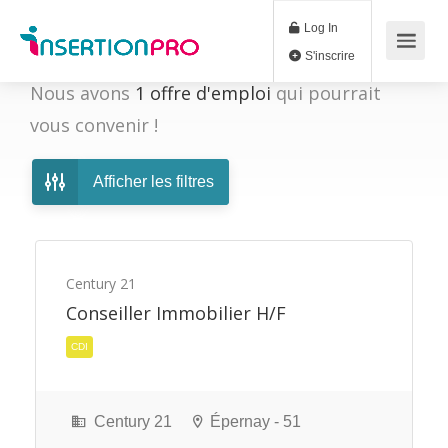
Log In
S'inscrire
Nous avons
1
offre d'emploi
qui pourrait
vous convenir !
Afficher les filtres
Century 21
Conseiller Immobilier H/F
CDI
Century 21
Épernay - 51