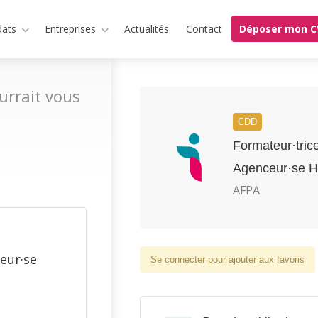
dats
Entreprises
Actualités
Contact
Déposer mon C
urrait vous
CDD
Formateur·tric
Agenceur·se H
AFPA
eur·se
Se connecter pour ajouter aux favoris