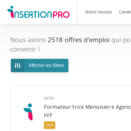
Notre mission
Candi
Nous avons
2518
offres d'emploi
qui po
convenir !
Afficher les filtres
AFPA
Formateur·trice Menuisier·e Agenc
H/F
CDD