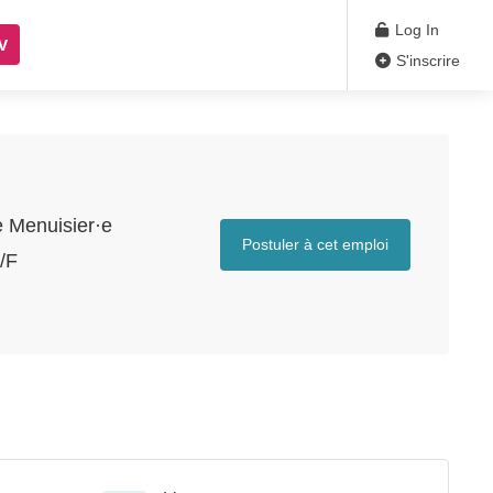
Log In
V
S'inscrire
e Menuisier·e
Postuler à cet emploi
/F