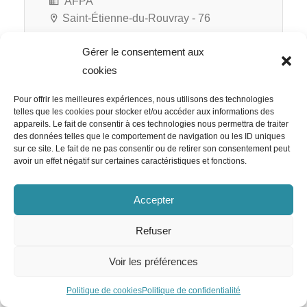
AFPA
Saint-Étienne-du-Rouvray - 76
Gérer le consentement aux
cookies
RATP Cap Île-de-France
Pour offrir les meilleures expériences, nous utilisons des technologies
Responsable RH Appels d’Offre
telles que les cookies pour stocker et/ou accéder aux informations des
appareils. Le fait de consentir à ces technologies nous permettra de traiter
H/F
des données telles que le comportement de navigation ou les ID uniques
sur ce site. Le fait de ne pas consentir ou de retirer son consentement peut
avoir un effet négatif sur certaines caractéristiques et fonctions.
Accepter
RATP Cap Île-de-France
Paris 12e - 75
Refuser
CDI
Voir les préférences
Politique de cookies
Politique de confidentialité
Team Emploi