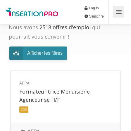
Log In
S'inscrire
Nous avons
2518
offres d'emploi
qui
pourrait vous convenir !
Afficher les filtres
AFPA
Formateur·trice Menuisier·e
Agenceur·se H/F
CDD