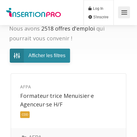
Log In
S'inscrire
Nous avons
2518
offres d'emploi
qui
pourrait vous convenir !
Afficher les filtres
AFPA
Formateur·trice Menuisier·e
Agenceur·se H/F
CDD