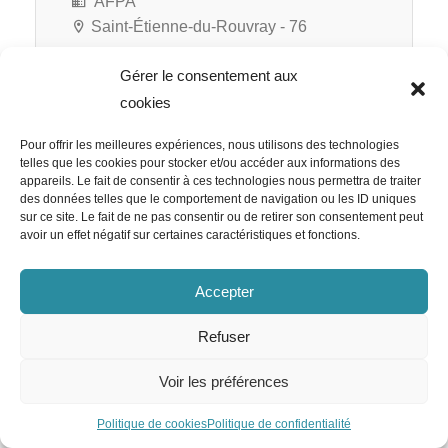
AFPA
Saint-Étienne-du-Rouvray - 76
Gérer le consentement aux
cookies
RATP Cap Île-de-France
Pour offrir les meilleures expériences, nous utilisons des technologies
Responsable RH Appels d’Offre
telles que les cookies pour stocker et/ou accéder aux informations des
appareils. Le fait de consentir à ces technologies nous permettra de traiter
H/F
des données telles que le comportement de navigation ou les ID uniques
sur ce site. Le fait de ne pas consentir ou de retirer son consentement peut
avoir un effet négatif sur certaines caractéristiques et fonctions.
Accepter
RATP Cap Île-de-France
Paris 12e - 75
Refuser
CDI
Voir les préférences
Politique de cookies
Politique de confidentialité
Team Emploi