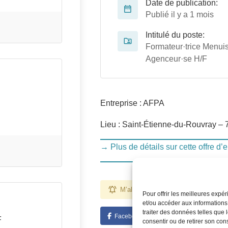
Date de publication:
Publié il y a 1 mois
Intitulé du poste:
Formateur·trice Menuis
Agenceur·se H/F
Entreprise : AFPA
Lieu : Saint-Étienne-du-Rouvray – 
→ Plus de détails sur cette offre d’
M’alerter pour des emplois comme ce
Pour offrir les meilleures expé
et/ou accéder aux informations
traiter des données telles que 
Facebook
Twitter
Linked
F
consentir ou de retirer son con