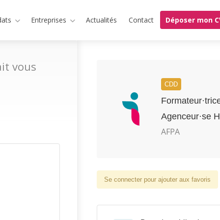
dats
Entreprises
Actualités
Contact
Déposer mon C
it vous
CDD
Formateur·tric
Agenceur·se H
AFPA
Se connecter pour ajouter aux favoris