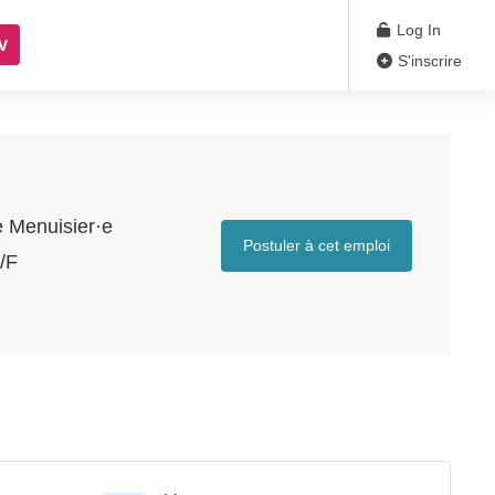
Log In
V
S'inscrire
e Menuisier·e
Postuler à cet emploi
/F