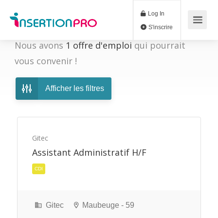
Log In
S'inscrire
Nous avons
1
offre d'emploi
qui pourrait
vous convenir !
Afficher les filtres
Gitec
Assistant Administratif H/F
CDI
Gitec
Maubeuge - 59