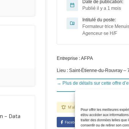
Date de publication:
Publié il y a 1 mois
Intitulé du poste:
Formateur·trice Menuis
Agenceur·se H/F
Entreprise : AFPA
Lieu : Saint-Étienne-du-Rouvray – 
→ Plus de détails sur cette offre d’
M’alerter pour des emplois comme ce
Pour offrir les meilleures expé
n – Data
et/ou accéder aux informations
traiter des données telles que 
Facebook
Twitter
Linked
consentir ou de retirer son con