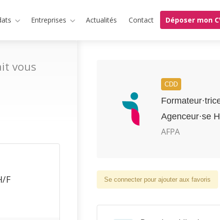
dats
Entreprises
Actualités
Contact
Déposer mon C
it vous
CDD
Formateur·tric
Agenceur·se H
AFPA
H/F
Se connecter pour ajouter aux favoris