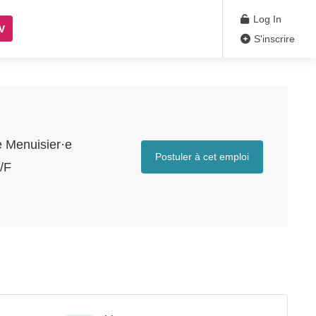
Log In
V
S'inscrire
e Menuisier·e
Postuler à cet emploi
/F