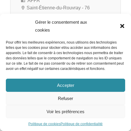
AFPA
Saint-Étienne-du-Rouvray - 76
Gérer le consentement aux
cookies
RATP Cap Île-de-France
Pour offrir les meilleures expériences, nous utilisons des technologies
Responsable RH Appels d’Offre
telles que les cookies pour stocker et/ou accéder aux informations des
appareils. Le fait de consentir à ces technologies nous permettra de traiter
H/F
des données telles que le comportement de navigation ou les ID uniques
sur ce site. Le fait de ne pas consentir ou de retirer son consentement peut
avoir un effet négatif sur certaines caractéristiques et fonctions.
Accepter
RATP Cap Île-de-France
Paris 12e - 75
Refuser
CDI
Voir les préférences
Politique de cookies
Politique de confidentialité
Team Emploi