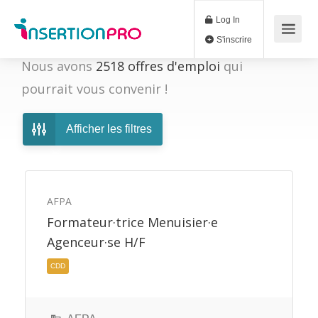
Log In
S'inscrire
Nous avons
2518
offres d'emploi
qui
pourrait vous convenir !
Afficher les filtres
AFPA
Formateur·trice Menuisier·e
Agenceur·se H/F
CDD