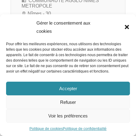
COMMUNAUTE AGGLO NIMES
METROPOLE
Nîmes - 30
Gérer le consentement aux
cookies
Pour offrir les meilleures expériences, nous utilisons des technologies
COMMUNAUTE AGGLO NIMES METROPOLE
telles que les cookies pour stocker et/ou accéder aux informations des
Assistante de Direction du Dgs
appareils. Le fait de consentir à ces technologies nous permettra de traiter
des données telles que le comportement de navigation ou les ID uniques
H/F
sur ce site. Le fait de ne pas consentir ou de retirer son consentement peut
avoir un effet négatif sur certaines caractéristiques et fonctions.
Accepter
COMMUNAUTE AGGLO NIMES
METROPOLE
Refuser
Nîmes - 30
CDI
Voir les préférences
Politique de cookies
Politique de confidentialité