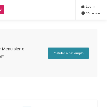
Log In
V
S'inscrire
e Menuisier·e
Postuler à cet emploi
/F