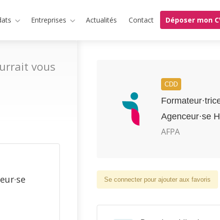
dats
Entreprises
Actualités
Contact
Déposer mon C
urrait vous
CDD
Formateur·tric
Agenceur·se H
AFPA
eur·se
Se connecter pour ajouter aux favoris