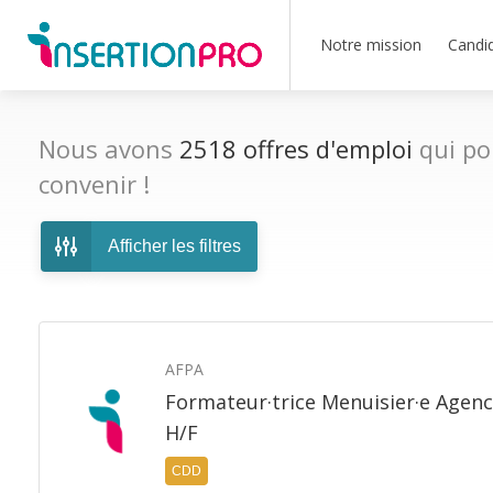
Notre mission
Candi
Nous avons
2518
offres d'emploi
qui po
convenir !
Afficher les filtres
AFPA
Formateur·trice Menuisier·e Agenc
H/F
CDD