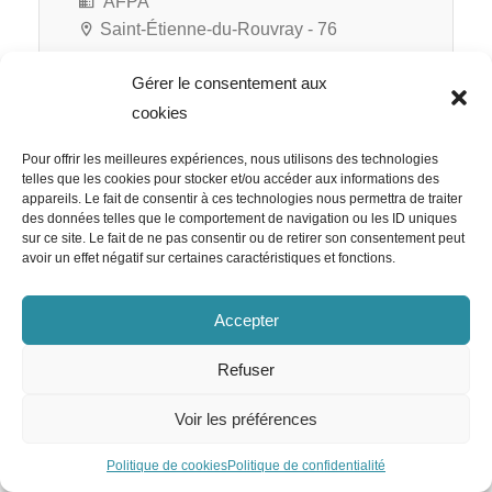
AFPA
Saint-Étienne-du-Rouvray - 76
Gérer le consentement aux
cookies
RATP Cap Île-de-France
Pour offrir les meilleures expériences, nous utilisons des technologies
Responsable RH Appels d’Offre
telles que les cookies pour stocker et/ou accéder aux informations des
appareils. Le fait de consentir à ces technologies nous permettra de traiter
H/F
des données telles que le comportement de navigation ou les ID uniques
sur ce site. Le fait de ne pas consentir ou de retirer son consentement peut
avoir un effet négatif sur certaines caractéristiques et fonctions.
Accepter
RATP Cap Île-de-France
Paris 12e - 75
Refuser
CDI
Voir les préférences
Politique de cookies
Politique de confidentialité
Team Emploi