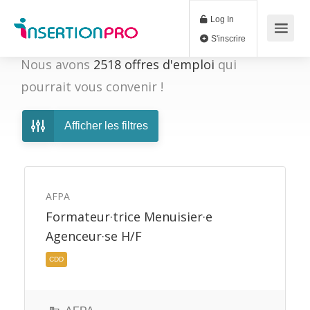
Log In
S'inscrire
Nous avons
2518
offres d'emploi
qui
pourrait vous convenir !
Afficher les filtres
AFPA
Formateur·trice Menuisier·e
Agenceur·se H/F
CDD