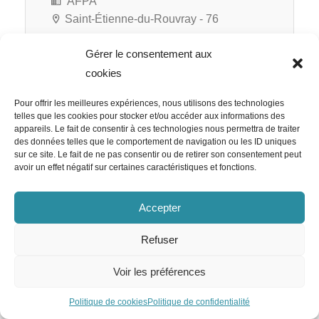
AFPA
Saint-Étienne-du-Rouvray - 76
Gérer le consentement aux
cookies
RATP Cap Île-de-France
Pour offrir les meilleures expériences, nous utilisons des technologies
Responsable RH Appels d’Offre
telles que les cookies pour stocker et/ou accéder aux informations des
appareils. Le fait de consentir à ces technologies nous permettra de traiter
H/F
des données telles que le comportement de navigation ou les ID uniques
sur ce site. Le fait de ne pas consentir ou de retirer son consentement peut
avoir un effet négatif sur certaines caractéristiques et fonctions.
Accepter
RATP Cap Île-de-France
Paris 12e - 75
Refuser
CDI
Voir les préférences
Politique de cookies
Politique de confidentialité
Team Emploi