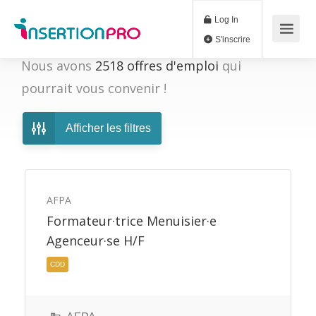
Log In
S'inscrire
Nous avons
2518
offres d'emploi
qui
pourrait vous convenir !
Afficher les filtres
AFPA
Formateur·trice Menuisier·e
Agenceur·se H/F
CDD