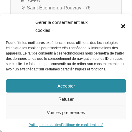
AFPA
Saint-Étienne-du-Rouvray - 76
Gérer le consentement aux
cookies
RATP Cap Île-de-France
Pour offrir les meilleures expériences, nous utilisons des technologies
Responsable RH Appels d’Offre
telles que les cookies pour stocker et/ou accéder aux informations des
appareils. Le fait de consentir à ces technologies nous permettra de traiter
H/F
des données telles que le comportement de navigation ou les ID uniques
sur ce site. Le fait de ne pas consentir ou de retirer son consentement peut
avoir un effet négatif sur certaines caractéristiques et fonctions.
Accepter
RATP Cap Île-de-France
Paris 12e - 75
Refuser
CDI
Voir les préférences
Politique de cookies
Politique de confidentialité
Team Emploi