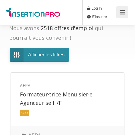
Log In
S'inscrire
Nous avons
2518
offres d'emploi
qui
pourrait vous convenir !
Afficher les filtres
AFPA
Formateur·trice Menuisier·e
Agenceur·se H/F
CDD