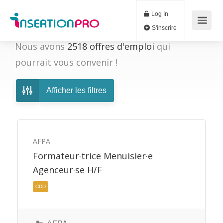
Log In
S'inscrire
Nous avons
2518
offres d'emploi
qui
pourrait vous convenir !
Afficher les filtres
AFPA
Formateur·trice Menuisier·e
Agenceur·se H/F
CDD