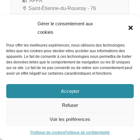
AFPA
Saint-Étienne-du-Rouvray - 76
Gérer le consentement aux
cookies
RATP Cap Île-de-France
Pour offrir les meilleures expériences, nous utilisons des technologies
Responsable RH Appels d’Offre
telles que les cookies pour stocker et/ou accéder aux informations des
appareils. Le fait de consentir à ces technologies nous permettra de traiter
H/F
des données telles que le comportement de navigation ou les ID uniques
sur ce site. Le fait de ne pas consentir ou de retirer son consentement peut
avoir un effet négatif sur certaines caractéristiques et fonctions.
Accepter
RATP Cap Île-de-France
Paris 12e - 75
Refuser
CDI
Voir les préférences
Politique de cookies
Politique de confidentialité
Team Emploi