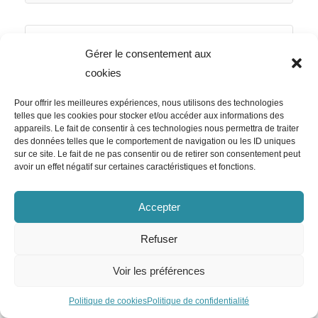
Gérer le consentement aux
TFD Recrutement
cookies
Responsable Technique
Immobilier H/F
Pour offrir les meilleures expériences, nous utilisons des technologies
telles que les cookies pour stocker et/ou accéder aux informations des
appareils. Le fait de consentir à ces technologies nous permettra de traiter
des données telles que le comportement de navigation ou les ID uniques
sur ce site. Le fait de ne pas consentir ou de retirer son consentement peut
avoir un effet négatif sur certaines caractéristiques et fonctions.
TFD Recrutement
Toulon - 83
CDI
Accepter
Refuser
Foncia
Consultant Immobilier –
Voir les préférences
Salarié·e VRP H/F
Politique de cookies
Politique de confidentialité