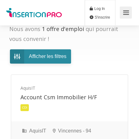
Log In
S'inscrire
Nous avons
1
offre d'emploi
qui pourrait
vous convenir !
Afficher les filtres
AquisIT
Account Csm Immobilier H/F
CDI
AquisIT
Vincennes - 94