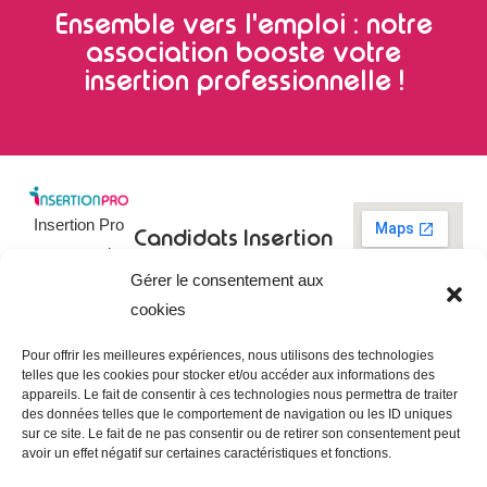
Ensemble vers l'emploi : notre
association booste votre
insertion professionnelle !
Insertion Pro
Candidats
Insertion
est une action
Pro
Rechercher un
Gérer le consentement aux
de
emploi
09 73 03 78
cookies
01
l’
Association
Actualités
contact@insertionpro.fr
Française
Tableau de
Pour offrir les meilleures expériences, nous utilisons des technologies
Contact
pour
telles que les cookies pour stocker et/ou accéder aux informations des
bord du
appareils. Le fait de consentir à ces technologies nous permettra de traiter
candidat
CGU
l’Insertion
des données telles que le comportement de navigation ou les ID uniques
Entreprises
Professionnelle
,
Mentions
sur ce site. Le fait de ne pas consentir ou de retirer son consentement peut
légales
avoir un effet négatif sur certaines caractéristiques et fonctions.
dédiée à
Poster une
offre
Politique de