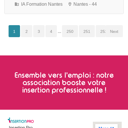
IA Formation Nantes
Nantes - 44
...
1
2
3
4
250
251
252
Next
Intérim
Ensemble vers l'emploi : notre
association booste votre
insertion professionnelle !
Insertion Pro