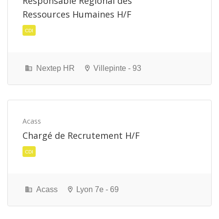
Responsable Régional des
Ressources Humaines H/F
Nextep HR
Villepinte - 93
CDI
Acass
Chargé de Recrutement H/F
Acass
Lyon 7e - 69