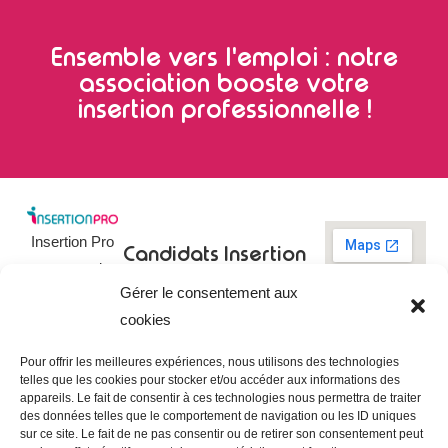
Ensemble vers l'emploi : notre
association booste votre
insertion professionnelle !
Insertion Pro
Candidats
Insertion
est une action
Pro
Rechercher un
Gérer le consentement aux
de
emploi
09 73 03 78
cookies
01
l’
Association
Actualités
contact@insertionpro.fr
Française
Tableau de
Pour offrir les meilleures expériences, nous utilisons des technologies
Contact
pour
telles que les cookies pour stocker et/ou accéder aux informations des
bord du
appareils. Le fait de consentir à ces technologies nous permettra de traiter
candidat
CGU
l’Insertion
des données telles que le comportement de navigation ou les ID uniques
Entreprises
Professionnelle
,
Mentions
sur ce site. Le fait de ne pas consentir ou de retirer son consentement peut