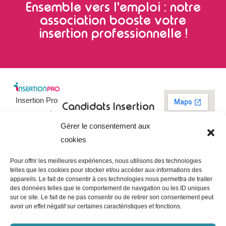
Ensemble vers l'emploi : notre
association booste votre
insertion professionnelle !
Insertion Pro
Candidats
Insertion
est une action
Pro
Rechercher un
Gérer le consentement aux
de
emploi
09 73 03 78
cookies
01
l’
Association
Actualités
contact@insertionpro.fr
Française
Tableau de
Pour offrir les meilleures expériences, nous utilisons des technologies
Contact
pour
telles que les cookies pour stocker et/ou accéder aux informations des
bord du
appareils. Le fait de consentir à ces technologies nous permettra de traiter
candidat
CGU
l’Insertion
des données telles que le comportement de navigation ou les ID uniques
Entreprises
Professionnelle
,
Mentions
sur ce site. Le fait de ne pas consentir ou de retirer son consentement peut
légales
avoir un effet négatif sur certaines caractéristiques et fonctions.
dédiée à
Poster une
offre
Politique de
l’insertion et