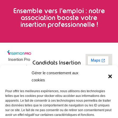
Ensemble vers l'emploi : notre
association booste votre
insertion professionnelle !
Insertion Pro
Candidats
Insertion
est une action
Pro
Rechercher un
Gérer le consentement aux
de
emploi
09 73 03 78
cookies
01
l’
Association
Actualités
contact@insertionpro.fr
Française
Tableau de
Pour offrir les meilleures expériences, nous utilisons des technologies
Contact
pour
telles que les cookies pour stocker et/ou accéder aux informations des
bord du
appareils. Le fait de consentir à ces technologies nous permettra de traiter
candidat
CGU
l’Insertion
des données telles que le comportement de navigation ou les ID uniques
Entreprises
Professionnelle
,
Mentions
sur ce site. Le fait de ne pas consentir ou de retirer son consentement peut
légales
avoir un effet négatif sur certaines caractéristiques et fonctions.
dédiée à
Poster une