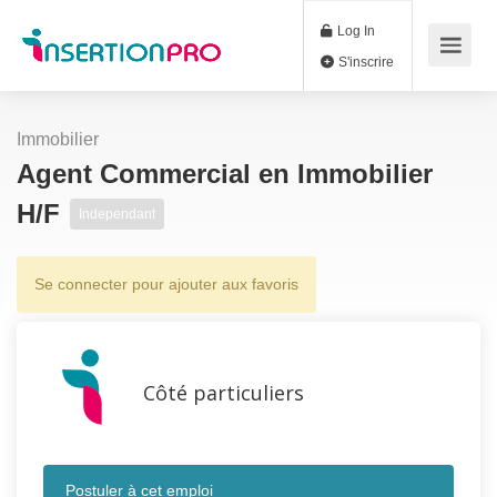
Log In
S'inscrire
Immobilier
Agent Commercial en Immobilier
H/F
Independant
Se connecter pour ajouter aux favoris
Côté particuliers
Postuler à cet emploi