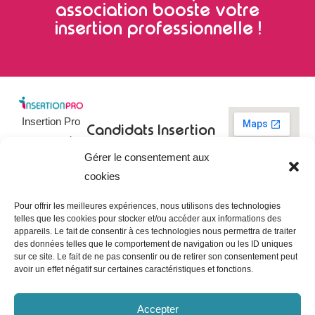
association booste votre
insertion professionnelle !
Insertion Pro
Candidats
Insertion
est une action
Pro
Rechercher un
Gérer le consentement aux
de
emploi
09 73 03 78
cookies
01
l’
Association
Actualités
contact@insertionpro.fr
Française
Tableau de
Pour offrir les meilleures expériences, nous utilisons des technologies
Contact
pour
telles que les cookies pour stocker et/ou accéder aux informations des
bord du
appareils. Le fait de consentir à ces technologies nous permettra de traiter
candidat
CGU
l’Insertion
des données telles que le comportement de navigation ou les ID uniques
Entreprises
Professionnelle
,
Mentions
sur ce site. Le fait de ne pas consentir ou de retirer son consentement peut
légales
avoir un effet négatif sur certaines caractéristiques et fonctions.
dédiée à
Poster une
offre
Politique de
l’insertion et
confidentialité
Gérer les
Accepter
l’intégration