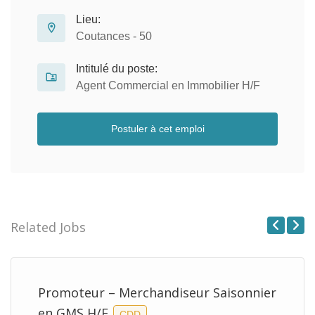
Lieu:
Coutances - 50
Intitulé du poste:
Agent Commercial en Immobilier H/F
Postuler à cet emploi
Related Jobs
Previous
Next
Promoteur – Merchandiseur Saisonnier
en GMS H/F
CDD