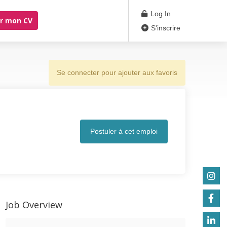
Log In
r mon CV
S'inscrire
Se connecter pour ajouter aux favoris
Postuler à cet emploi
Job Overview