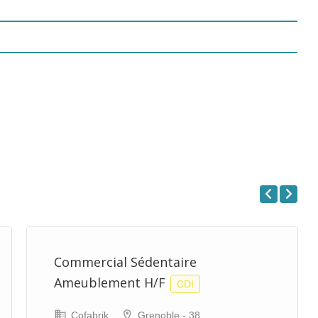
Previous
Next
Commercial Sédentaire
Ameublement H/F
CDI
Cofabrik
Grenoble - 38