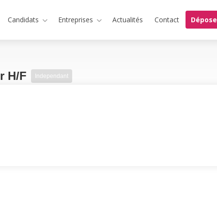
Candidats
Entreprises
Actualités
Contact
Dépose
r H/F
Independant