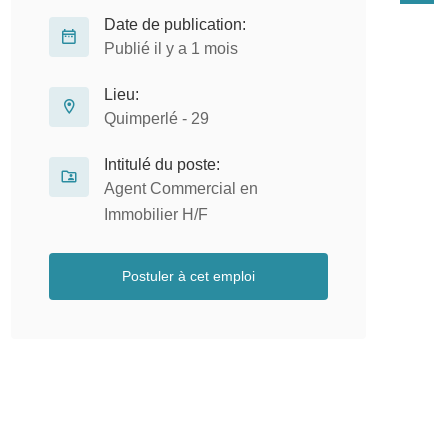
Date de publication:
Publié il y a 1 mois
Lieu:
Quimperlé - 29
Intitulé du poste:
Agent Commercial en
Immobilier H/F
Postuler à cet emploi
Conducteur de Travaux CVC H/F
P
M
CDI
SANIT CONFORT
Plérin - 22