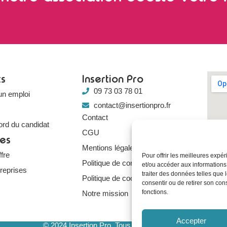
ts
Insertion Pro
09 73 03 78 01
un emploi
contact@insertionpro.fr
Contact
ord du candidat
CGU
ses
Mentions légales
fre
Pour offrir les meilleures expé
Politique de confidentialité
et/ou accéder aux informations
treprises
traiter des données telles que 
Politique de cookies
consentir ou de retirer son con
fonctions.
Notre mission
Accepter
© 2024 Insertion Pro. Tous droits réservés.