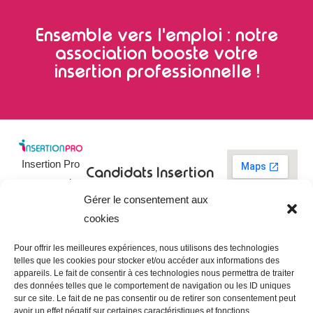
Ensemble vers l'emploi : notre
association booste votre
insertion professionnelle !
Insertion Pro
Candidats
Insertion
est une action
Pro
Rechercher un
Gérer le consentement aux
de
emploi
09 73 03 78
cookies
01
l’
Association
Actualités
contact@insertionpro.fr
Française
Tableau de
Pour offrir les meilleures expériences, nous utilisons des technologies
Contact
pour
telles que les cookies pour stocker et/ou accéder aux informations des
bord du
appareils. Le fait de consentir à ces technologies nous permettra de traiter
candidat
CGU
l’Insertion
des données telles que le comportement de navigation ou les ID uniques
Entreprises
Professionnelle
,
Mentions
sur ce site. Le fait de ne pas consentir ou de retirer son consentement peut
légales
avoir un effet négatif sur certaines caractéristiques et fonctions.