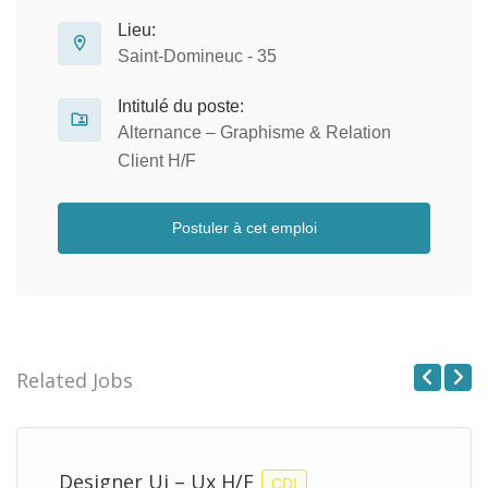
Lieu:
Saint-Domineuc - 35
Intitulé du poste:
Alternance – Graphisme & Relation
Client H/F
Postuler à cet emploi
Related Jobs
Previous
Next
Designer Ui – Ux H/F
CDI