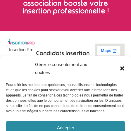
association booste votre
insertion professionnelle !
Insertion Pro
Candidats
Insertion
est une action
Pro
Rechercher un
Gérer le consentement aux
de
emploi
09 73 03 78
cookies
01
l’
Association
Actualités
contact@insertionpro.fr
Française
Tableau de
Pour offrir les meilleures expériences, nous utilisons des technologies
Contact
pour
telles que les cookies pour stocker et/ou accéder aux informations des
bord du
appareils. Le fait de consentir à ces technologies nous permettra de traiter
candidat
CGU
l’Insertion
des données telles que le comportement de navigation ou les ID uniques
Entreprises
Professionnelle
,
Mentions
sur ce site. Le fait de ne pas consentir ou de retirer son consentement peut
légales
avoir un effet négatif sur certaines caractéristiques et fonctions.
dédiée à
Poster une
offre
Politique de
l’insertion et
confidentialité
Gérer les
Accepter
l’intégration