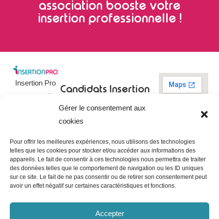
association booste votre
insertion professionnelle !
Insertion Pro
Candidats
Insertion
est une action
Pro
Rechercher un
Gérer le consentement aux
de
emploi
09 73 03 78
cookies
01
l’
Association
Actualités
contact@insertionpro.fr
Française
Tableau de
Pour offrir les meilleures expériences, nous utilisons des technologies
Contact
pour
telles que les cookies pour stocker et/ou accéder aux informations des
bord du
appareils. Le fait de consentir à ces technologies nous permettra de traiter
candidat
CGU
l’Insertion
des données telles que le comportement de navigation ou les ID uniques
Entreprises
Professionnelle
,
Mentions
sur ce site. Le fait de ne pas consentir ou de retirer son consentement peut
légales
avoir un effet négatif sur certaines caractéristiques et fonctions.
dédiée à
Poster une
offre
Politique de
l’insertion et
confidentialité
Gérer les
Accepter
l’intégration