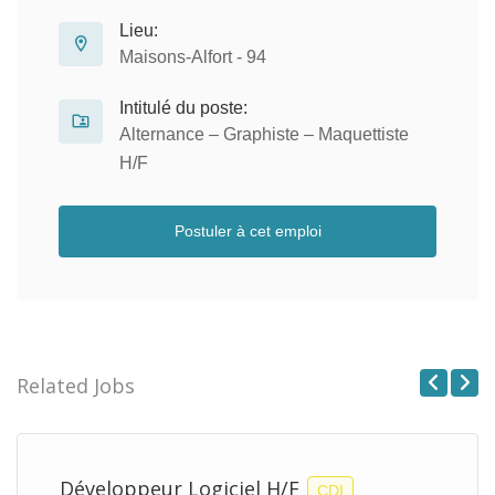
Lieu:
Maisons-Alfort - 94
Intitulé du poste:
Alternance – Graphiste – Maquettiste
H/F
Postuler à cet emploi
Related Jobs
Previous
Next
Développeur Logiciel H/F
CDI