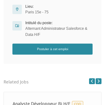
Lieu:
Paris 15e - 75
Intitulé du poste:
Alternant Administrateur Salesforce &
Data H/F
Postuler à cet emploi
Related Jobs
Previous
Next
Analyste Développeur Bi H/F
CDD