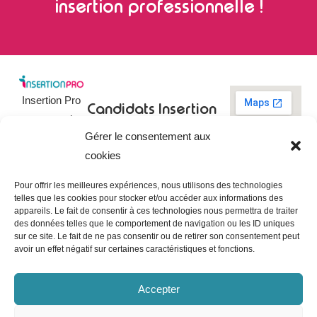
insertion professionnelle !
Insertion Pro
Candidats
Insertion
est une action
Pro
Rechercher un
Gérer le consentement aux
de
emploi
09 73 03 78
cookies
01
l’
Association
Actualités
contact@insertionpro.fr
Française
Tableau de
Pour offrir les meilleures expériences, nous utilisons des technologies
Contact
pour
telles que les cookies pour stocker et/ou accéder aux informations des
bord du
appareils. Le fait de consentir à ces technologies nous permettra de traiter
candidat
CGU
l’Insertion
des données telles que le comportement de navigation ou les ID uniques
Entreprises
Professionnelle
,
Mentions
sur ce site. Le fait de ne pas consentir ou de retirer son consentement peut
légales
avoir un effet négatif sur certaines caractéristiques et fonctions.
dédiée à
Poster une
offre
Politique de
l’insertion et
confidentialité
Gérer les
Accepter
l’intégration
entreprises
Politique de
professionnelle.