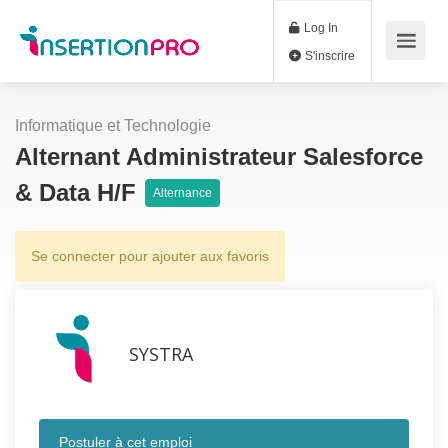
Log In
S'inscrire
Informatique et Technologie
Alternant Administrateur Salesforce
& Data H/F
Alternance
Se connecter pour ajouter aux favoris
SYSTRA
Postuler à cet emploi