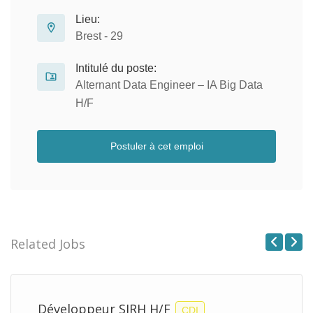
Lieu:
Brest - 29
Intitulé du poste:
Alternant Data Engineer – IA Big Data
H/F
Postuler à cet emploi
Related Jobs
Previous
Next
Développeur SIRH H/F
CDI