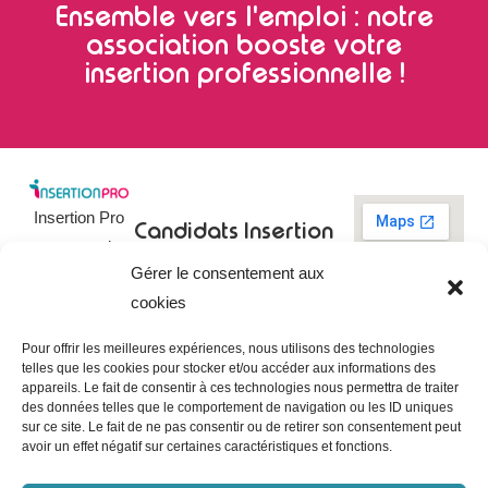
Ensemble vers l'emploi : notre
association booste votre
insertion professionnelle !
Insertion Pro
Candidats
Insertion
est une action
Pro
Rechercher un
Gérer le consentement aux
de
emploi
09 73 03 78
cookies
01
l’
Association
Actualités
contact@insertionpro.fr
Française
Tableau de
Pour offrir les meilleures expériences, nous utilisons des technologies
Contact
pour
telles que les cookies pour stocker et/ou accéder aux informations des
bord du
appareils. Le fait de consentir à ces technologies nous permettra de traiter
candidat
CGU
l’Insertion
des données telles que le comportement de navigation ou les ID uniques
Entreprises
Professionnelle
,
Mentions
sur ce site. Le fait de ne pas consentir ou de retirer son consentement peut
légales
avoir un effet négatif sur certaines caractéristiques et fonctions.
dédiée à
Poster une
offre
Politique de
l’insertion et