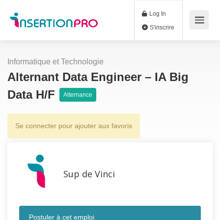
Log In
S'inscrire
Informatique et Technologie
Alternant Data Engineer – IA Big
Data H/F
Alternance
Se connecter pour ajouter aux favoris
Sup de Vinci
Postuler à cet emploi