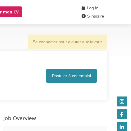
Log In
r mon CV
S'inscrire
Se connecter pour ajouter aux favoris
Postuler à cet emploi
Job Overview