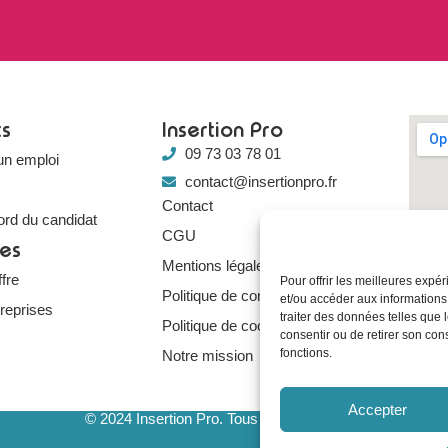
ts
Insertion Pro
09 73 03 78 01
un emploi
contact@insertionpro.fr
Contact
ord du candidat
CGU
ses
Mentions légales
fre
Pour offrir les meilleures expé
Politique de confidentialité
et/ou accéder aux informations
treprises
traiter des données telles que 
Politique de cookies
consentir ou de retirer son con
fonctions.
Notre mission
Accepter
© 2024 Insertion Pro. Tous droits réservés.