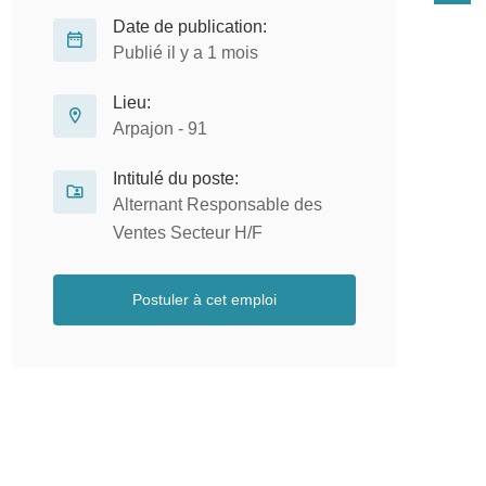
Date de publication:
Publié il y a 1 mois
Lieu:
Arpajon - 91
Intitulé du poste:
Alternant Responsable des
Ventes Secteur H/F
Postuler à cet emploi
Alternance – Assistant
M
Communication – BTS
A
Communication H/F
Alternance