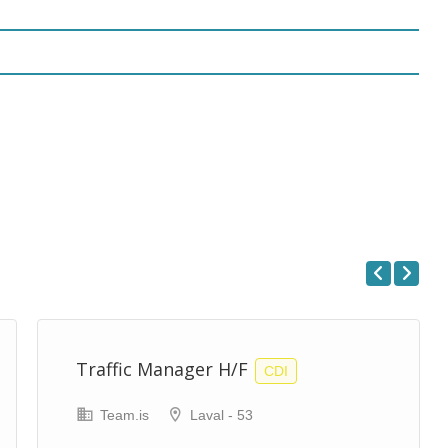
Previous
Next
Traffic Manager H/F
CDI
Team.is
Laval - 53