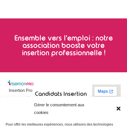
Ensemble vers l'emploi : notre
association booste votre
insertion professionnelle !
Insertion Pro
Candidats
Insertion
est une action
Pro
Rechercher un
Gérer le consentement aux
de
emploi
09 73 03 78
cookies
01
l’
Association
Actualités
contact@insertionpro.fr
Française
Tableau de
Pour offrir les meilleures expériences, nous utilisons des technologies