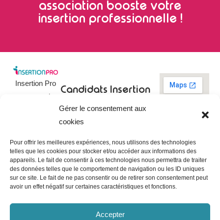
association booste votre
insertion professionnelle !
Insertion Pro
Candidats
Insertion
est une action
Pro
Rechercher un
Gérer le consentement aux
de
emploi
09 73 03 78
cookies
01
l’
Association
Actualités
contact@insertionpro.fr
Française
Tableau de
Pour offrir les meilleures expériences, nous utilisons des technologies
Contact
pour
telles que les cookies pour stocker et/ou accéder aux informations des
bord du
appareils. Le fait de consentir à ces technologies nous permettra de traiter
candidat
CGU
l’Insertion
des données telles que le comportement de navigation ou les ID uniques
Entreprises
Professionnelle
,
Mentions
sur ce site. Le fait de ne pas consentir ou de retirer son consentement peut
légales
avoir un effet négatif sur certaines caractéristiques et fonctions.
dédiée à
Poster une
offre
Politique de
l’insertion et
confidentialité
Gérer les
Accepter
l’intégration