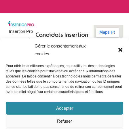
Insertion Pro
Candidats
Insertion
est une action
Pro
Rechercher un
Gérer le consentement aux
de
emploi
09 73 03 78
cookies
01
l’
Association
Actualités
contact@insertionpro.fr
Française
Tableau de
Pour offrir les meilleures expériences, nous utilisons des technologies
Contact
pour
telles que les cookies pour stocker et/ou accéder aux informations des
bord du
appareils. Le fait de consentir à ces technologies nous permettra de traiter
candidat
CGU
l’Insertion
des données telles que le comportement de navigation ou les ID uniques
Entreprises
Professionnelle
,
Mentions
sur ce site. Le fait de ne pas consentir ou de retirer son consentement peut
légales
avoir un effet négatif sur certaines caractéristiques et fonctions.
dédiée à
Poster une
offre
Politique de
l’insertion et
confidentialité
Gérer les
Accepter
l’intégration
entreprises
Politique de
professionnelle.
cookies
Refuser