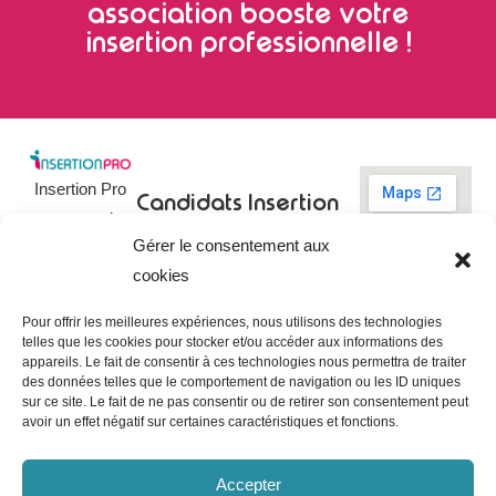
association booste votre
insertion professionnelle !
Insertion Pro
Candidats
Insertion
est une action
Pro
Rechercher un
Gérer le consentement aux
de
emploi
09 73 03 78
cookies
01
l’
Association
Actualités
contact@insertionpro.fr
Française
Tableau de
Pour offrir les meilleures expériences, nous utilisons des technologies
Contact
pour
telles que les cookies pour stocker et/ou accéder aux informations des
bord du
appareils. Le fait de consentir à ces technologies nous permettra de traiter
candidat
CGU
l’Insertion
des données telles que le comportement de navigation ou les ID uniques
Entreprises
Professionnelle
,
Mentions
sur ce site. Le fait de ne pas consentir ou de retirer son consentement peut
légales
avoir un effet négatif sur certaines caractéristiques et fonctions.
dédiée à
Poster une
offre
Politique de
l’insertion et
confidentialité
Gérer les
Accepter
l’intégration