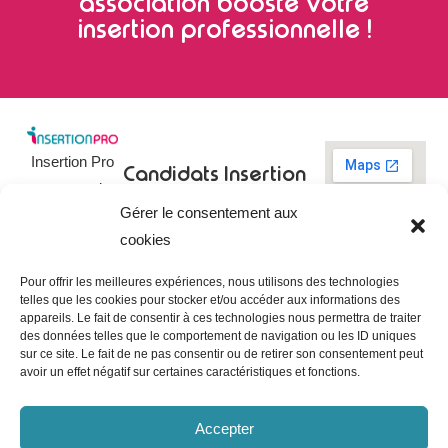
association booste votre
insertion professionnelle !
Insertion Pro
Candidats
Insertion
est une action
Pro
Rechercher un
Gérer le consentement aux
de
emploi
09 73 03 78
cookies
01
l’
Association
Actualités
contact@insertionpro.fr
Française
Tableau de
Pour offrir les meilleures expériences, nous utilisons des technologies
Contact
pour
telles que les cookies pour stocker et/ou accéder aux informations des
bord du
appareils. Le fait de consentir à ces technologies nous permettra de traiter
candidat
CGU
l’Insertion
des données telles que le comportement de navigation ou les ID uniques
Entreprises
Professionnelle
,
Mentions
sur ce site. Le fait de ne pas consentir ou de retirer son consentement peut
légales
avoir un effet négatif sur certaines caractéristiques et fonctions.
dédiée à
Poster une
offre
Politique de
l’insertion et
confidentialité
Gérer les
Accepter
l’intégration
entreprises