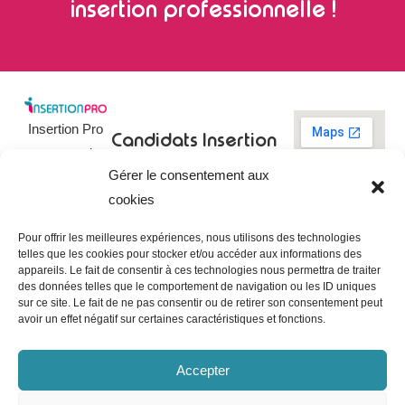
insertion professionnelle !
Insertion Pro
Candidats
Insertion
est une action
Pro
Rechercher un
Gérer le consentement aux
de
emploi
09 73 03 78
cookies
01
l’
Association
Actualités
contact@insertionpro.fr
Française
Tableau de
Pour offrir les meilleures expériences, nous utilisons des technologies
Contact
pour
telles que les cookies pour stocker et/ou accéder aux informations des
bord du
appareils. Le fait de consentir à ces technologies nous permettra de traiter
candidat
CGU
l’Insertion
des données telles que le comportement de navigation ou les ID uniques
Entreprises
Professionnelle
,
Mentions
sur ce site. Le fait de ne pas consentir ou de retirer son consentement peut
légales
avoir un effet négatif sur certaines caractéristiques et fonctions.
dédiée à
Poster une
offre
Politique de
l’insertion et
confidentialité
Gérer les
Accepter
l’intégration
entreprises
Politique de
professionnelle.