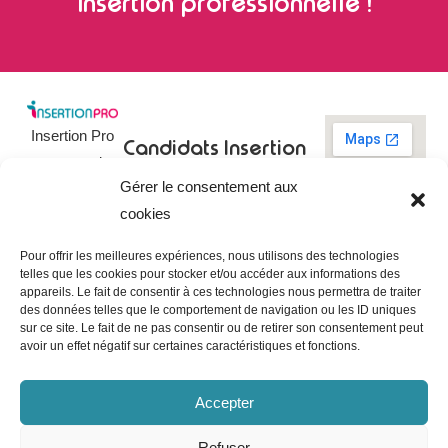
insertion professionnelle !
Insertion Pro
Candidats
Insertion
est une action
Pro
Rechercher un
Gérer le consentement aux
de
emploi
09 73 03 78
cookies
01
l’
Association
Actualités
contact@insertionpro.fr
Française
Tableau de
Pour offrir les meilleures expériences, nous utilisons des technologies
Contact
pour
telles que les cookies pour stocker et/ou accéder aux informations des
bord du
appareils. Le fait de consentir à ces technologies nous permettra de traiter
candidat
CGU
l’Insertion
des données telles que le comportement de navigation ou les ID uniques
Entreprises
Professionnelle
,
Mentions
sur ce site. Le fait de ne pas consentir ou de retirer son consentement peut
légales
avoir un effet négatif sur certaines caractéristiques et fonctions.
dédiée à
Poster une
offre
Politique de
l’insertion et
confidentialité
Gérer les
Accepter
l’intégration
entreprises
Politique de
professionnelle.
cookies
Refuser