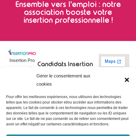
Ensemble vers l'emploi : notre
association booste votre
insertion professionnelle !
Insertion Pro
Candidats
Insertion
est une action
Pro
Rechercher un
Gérer le consentement aux
de
emploi
09 73 03 78
cookies
01
l’
Association
Actualités
contact@insertionpro.fr
Française
Tableau de
Pour offrir les meilleures expériences, nous utilisons des technologies
Contact
pour
telles que les cookies pour stocker et/ou accéder aux informations des
bord du
appareils. Le fait de consentir à ces technologies nous permettra de traiter
candidat
CGU
l’Insertion
des données telles que le comportement de navigation ou les ID uniques
Entreprises
Professionnelle
,
Mentions
sur ce site. Le fait de ne pas consentir ou de retirer son consentement peut
légales
avoir un effet négatif sur certaines caractéristiques et fonctions.
dédiée à
Poster une
offre
Politique de
l’insertion et