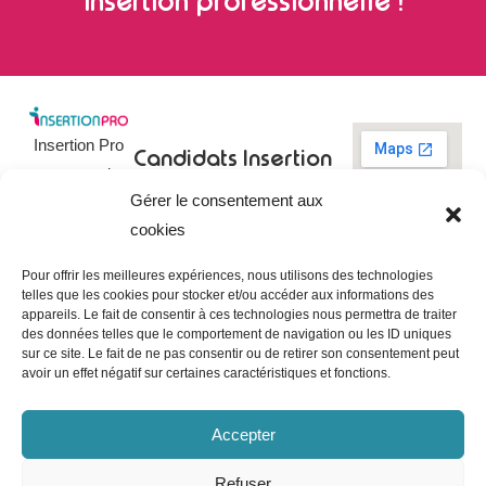
insertion professionnelle !
Insertion Pro
Candidats
Insertion
est une action
Pro
Rechercher un
Gérer le consentement aux
de
emploi
09 73 03 78
cookies
01
l’
Association
Actualités
contact@insertionpro.fr
Française
Tableau de
Pour offrir les meilleures expériences, nous utilisons des technologies
Contact
pour
telles que les cookies pour stocker et/ou accéder aux informations des
bord du
appareils. Le fait de consentir à ces technologies nous permettra de traiter
candidat
CGU
l’Insertion
des données telles que le comportement de navigation ou les ID uniques
Entreprises
Professionnelle
,
Mentions
sur ce site. Le fait de ne pas consentir ou de retirer son consentement peut
légales
avoir un effet négatif sur certaines caractéristiques et fonctions.
dédiée à
Poster une
offre
Politique de
l’insertion et
confidentialité
Gérer les
Accepter
l’intégration
entreprises
Politique de
professionnelle.
cookies
Refuser