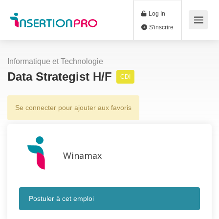
Log In
S'inscrire
Informatique et Technologie
Data Strategist H/F
CDI
Se connecter pour ajouter aux favoris
Winamax
Postuler à cet emploi