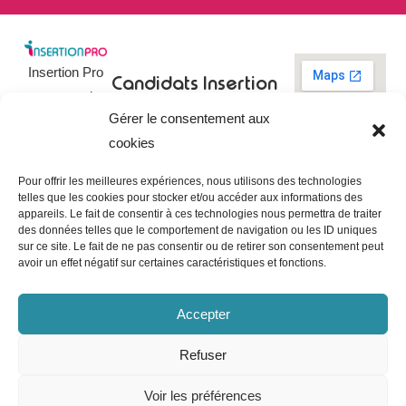
Insertion Pro
Candidats
Insertion
est une action
Pro
Rechercher un
Gérer le consentement aux
de
emploi
09 73 03 78
cookies
01
l’
Association
Actualités
contact@insertionpro.fr
Française
Tableau de
Pour offrir les meilleures expériences, nous utilisons des technologies
Contact
pour
telles que les cookies pour stocker et/ou accéder aux informations des
bord du
appareils. Le fait de consentir à ces technologies nous permettra de traiter
candidat
CGU
l’Insertion
des données telles que le comportement de navigation ou les ID uniques
Entreprises
Professionnelle
,
Mentions
sur ce site. Le fait de ne pas consentir ou de retirer son consentement peut
légales
avoir un effet négatif sur certaines caractéristiques et fonctions.
dédiée à
Poster une
offre
Politique de
l’insertion et
confidentialité
Gérer les
Accepter
l’intégration
entreprises
Politique de
professionnelle.
cookies
Refuser
Notre mission
Voir les préférences