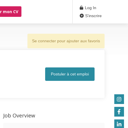
Log In
r mon CV
S'inscrire
Se connecter pour ajouter aux favoris
Postuler à cet emploi
Job Overview