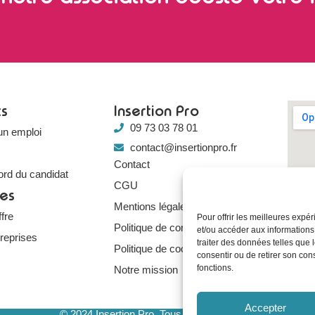
ts
Insertion Pro
09 73 03 78 01
un emploi
contact@insertionpro.fr
Contact
ord du candidat
CGU
ses
Mentions légales
fre
Pour offrir les meilleures expé
Politique de confidentialité
et/ou accéder aux informations
treprises
traiter des données telles que 
Politique de cookies
consentir ou de retirer son con
fonctions.
Notre mission
Accepter
© 2024 Insertion Pro. Tous droits réservés.