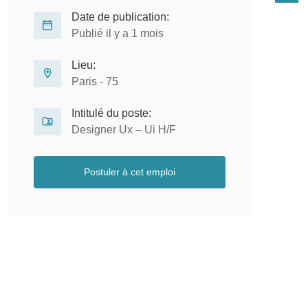
Date de publication:
Publié il y a 1 mois
Lieu:
Paris - 75
Intitulé du poste:
Designer Ux – Ui H/F
Postuler à cet emploi
Assistant Comptable – Data
H
Contrôleur H/F
H
CDI
Edifys Conseils
Auray - 56