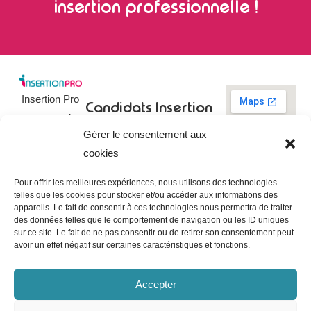
insertion professionnelle !
Insertion Pro
Candidats
Insertion
est une action
Pro
Rechercher un
Gérer le consentement aux
de
emploi
09 73 03 78
cookies
01
l’
Association
Actualités
contact@insertionpro.fr
Française
Tableau de
Pour offrir les meilleures expériences, nous utilisons des technologies
Contact
pour
telles que les cookies pour stocker et/ou accéder aux informations des
bord du
appareils. Le fait de consentir à ces technologies nous permettra de traiter
candidat
CGU
l’Insertion
des données telles que le comportement de navigation ou les ID uniques
Entreprises
Professionnelle
,
Mentions
sur ce site. Le fait de ne pas consentir ou de retirer son consentement peut
légales
avoir un effet négatif sur certaines caractéristiques et fonctions.
dédiée à
Poster une
offre
Politique de
l’insertion et
confidentialité
Gérer les
Accepter
l’intégration
entreprises
Politique de
professionnelle.